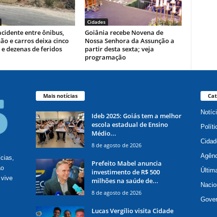
Cidades
cidente entre ônibus,
Goiânia recebe Novena de
o e carros deixa cinco
Nossa Senhora da Assunção a
e dezenas de feridos
partir desta sexta; veja
programação
Mais notícias
Cat
Notíc
Ideb 2025: Goiás tem a melhor
escola estadual de Ensino
Políti
Médio...
Cidad
8 de agosto de 2026
Agênc
ícias,
Prefeito Mabel anuncia
ão
Últim
investimento de R$ 500
 vive
milhões na saúde de...
Nacio
8 de agosto de 2026
Gove
Lucas Vergílio visita Cidade