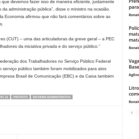
Pref
s que devemos fazer isso de maneira eficiente, justamente
para
da administração pública”, disse o ministro na ocasião.
Ronal
 da Economia afirmou que não fará comentários sobre as
s.
Polí
mata
es (CUT) – uma das articuladoras da greve geral – a PEC
mat
lhadores da iniciativa privada e do serviço público.”
Ronal
Vaga
federação dos Trabalhadores no Serviço Público Federal
Base
o serviço público também foram mobilizados para atos
Agênc
a Empresa Brasil de Comunicação (EBC) e da Caixa também
Litr
come
PEC 32
PROTESTO
REFORMA ADMINISTRATIVA
Ronal