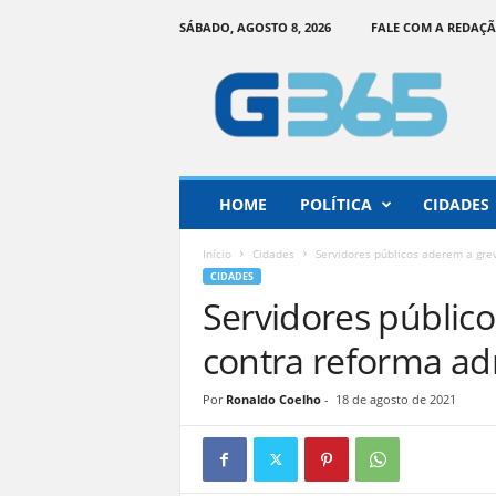
SÁBADO, AGOSTO 8, 2026
FALE COM A REDAÇ
G
o
i
á
s
3
6
HOME
POLÍTICA
CIDADES
5
–
Início
Cidades
Servidores públicos aderem a grev
I
CIDADES
n
Servidores públic
f
o
contra reforma ad
r
m
Por
Ronaldo Coelho
-
18 de agosto de 2021
a
ç
ã
o
o