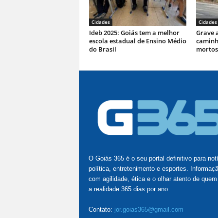
Cidades
Cidades
Ideb 2025: Goiás tem a melhor
Grave a
escola estadual de Ensino Médio
caminhã
do Brasil
mortos 
O Goiás 365 é o seu portal definitivo para not
política, entretenimento e esportes. Informaç
com agilidade, ética e o olhar atento de quem
a realidade 365 dias por ano.
Contato:
jor.goias365@gmail.com