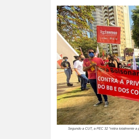
a
n
o
t
o
d
o
.
Segundo a CUT, a PEC 32 “retira totalmente a pr