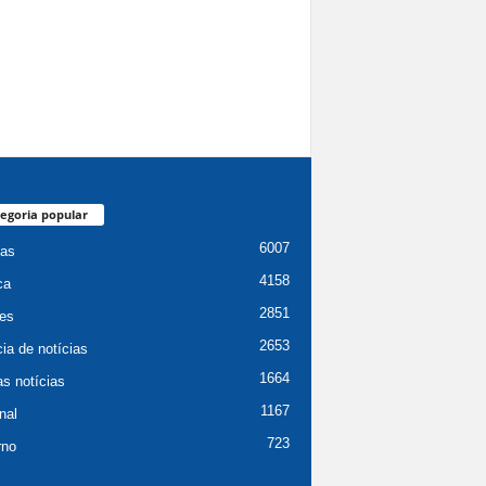
egoria popular
6007
ias
4158
ca
2851
es
2653
ia de notícias
1664
as notícias
1167
nal
723
rno