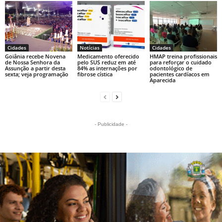
Cidades
Notícias
Cidades
Goiânia recebe Novena
Medicamento oferecido
HMAP treina profissionais
de Nossa Senhora da
pelo SUS reduz em até
para reforçar o cuidado
Assunção a partir desta
84% as internações por
odontológico de
sexta; veja programação
fibrose cística
pacientes cardíacos em
Aparecida
- Publicidade -