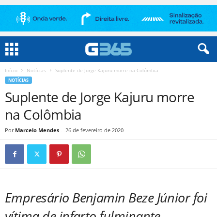
Início
Notícias
Suplente de Jorge Kajuru morre na Colômbia
NOTÍCIAS
Suplente de Jorge Kajuru morre
na Colômbia
Por
Marcelo Mendes
-
26 de fevereiro de 2020
Empresário Benjamin Beze Júnior foi
vítima de infarto fulminante