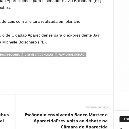
dão Aparecidense para o senador Flávio Bolsonaro (PL),
ública.
 de Leis com a leitura realizada em plenário.
ulo de Cidadão Aparecidense para o ex-presidente Jair
 Michelle Bolsonaro (PL).
DA DE GOIÂNIA
DIEYME VASCONCELOS
FLÁVIO BOLSONARO
Próximo artigo
ibus
Escândalo envolvendo Banco Master e
EDI
al
AparecidaPrev volta ao debate na
Câmara de Aparecida