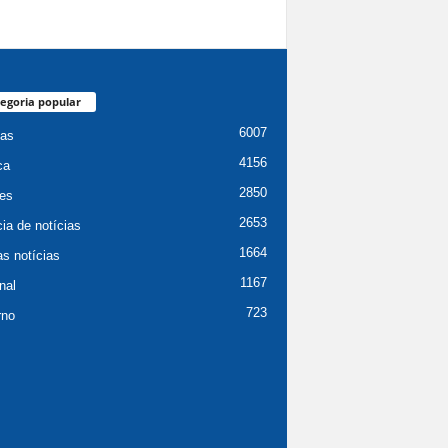
egoria popular
6007
ias
4156
ca
2850
es
2653
ia de notícias
1664
as notícias
1167
nal
723
rno