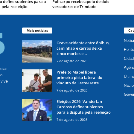
 define suplentes para a
Policarpo recebe apoio de dois
 pela reeleição
vereadores de Trindade
Mais notícias
Cat
Notíc
Grave acidente entre ônibus,
caminhão e carros deixa
Políti
cinco mortos e...
Cidad
7 de agosto de 2026
Agênc
ícias,
Prefeito Mabel libera
ão
Últim
primeira pista lateral do
 vive
viaduto da Leste-Oeste
Nacio
7 de agosto de 2026
Gove
Eleições 2026: Vanderlan
Cardoso define suplentes
para a disputa pela reeleição
7 de agosto de 2026