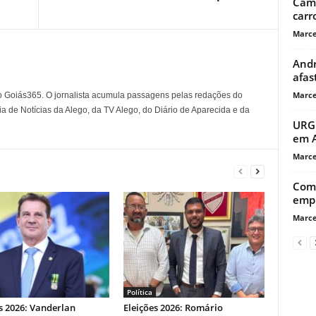
Cami
carr
Marce
Andr
afa
Marce
o Goiás365. O jornalista acumula passagens pelas redações do
a de Notícias da Alego, da TV Alego, do Diário de Aparecida e da
URGE
em A
Marce
Comi
empr
Marce
Política
s 2026: Vanderlan
Eleições 2026: Romário