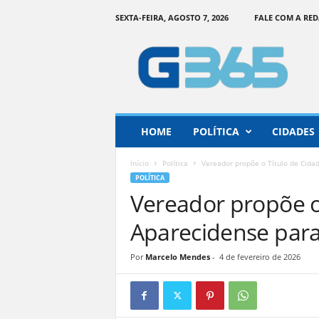
SEXTA-FEIRA, AGOSTO 7, 2026
FALE COM A RE
G
o
i
á
s
3
6
HOME
POLÍTICA
CIDADES
5
–
Início
Política
Vereador propõe o Título de Cida
I
POLÍTICA
n
Vereador propõe o
f
o
Aparecidense para
r
m
Por
Marcelo Mendes
-
4 de fevereiro de 2026
a
ç
ã
o
o