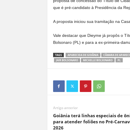
proposta de concessão do Título de Cida
que é pré-candidato à Presidência da Rep
A proposta iniciou sua tramitação na Casa
Vale destacar que Dieyme já propôs o Tít
Bolsonaro (PL) e para a ex-primeira-dama
TAGS
APARECIDA DE GOIÂNIA
CÂMARA DE APARECI
JAIR BOLSONARO
MICHELLE BOLSONARO
PL
Artigo anterior
Goiânia terá linhas especiais de ôn
para atender foliões no Pré-Carnav
2026