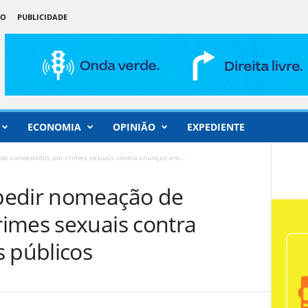
ÃO
PUBLICIDADE
ECONOMIA
OPINIÃO
EXPEDIENTE
e condenados por crimes sexuais contra crianças em...
pedir nomeação de
imes sexuais contra
s públicos