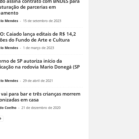
do assina contrato com BNDES para
uturação de parcerias em
eamento
lo Mendes
-
15 de setembro de 2023
O: Caiado lança editais de R$ 14,2
ões do Fundo de Arte e Cultura
lo Mendes
-
1 de março de 2023
rno de SP autoriza início da
icação na rodovia Mario Donegá (SP
lo Mendes
-
29 de abril de 2021
vai para bar e três crianças morrem
onizadas em casa
do Coelho
-
21 de dezembro de 2020