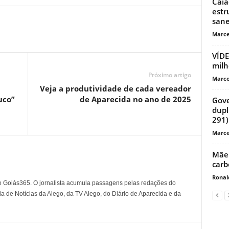
Caia
estr
san
Marce
VÍDE
milh
Próximo artigo
Marce
Veja a produtividade de cada vereador
uco”
de Aparecida no ano de 2025
Gove
dupl
291)
Marce
Mãe 
carb
Ronal
o Goiás365. O jornalista acumula passagens pelas redações do
a de Notícias da Alego, da TV Alego, do Diário de Aparecida e da