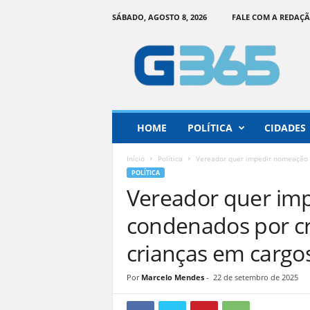
SÁBADO, AGOSTO 8, 2026
FALE COM A REDAÇ
G
o
i
á
s
3
6
HOME
POLÍTICA
CIDADES
5
–
Início
Política
Vereador quer impedir nomeação d
I
POLÍTICA
n
Vereador quer im
f
o
condenados por cr
r
m
crianças em cargo
a
ç
Por
Marcelo Mendes
-
22 de setembro de 2025
ã
o
o