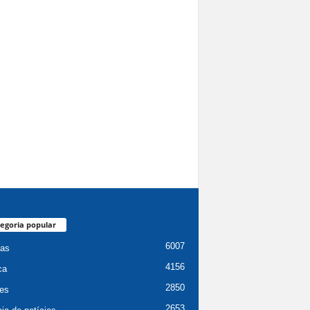
egoria popular
6007
ias
4156
ca
2850
es
2653