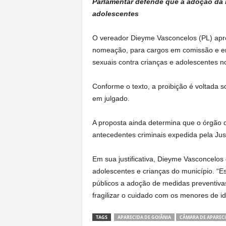
Parlamentar defende que a adoção da m
adolescentes
O vereador Dieyme Vasconcelos (PL) apre
nomeação, para cargos em comissão e em
sexuais contra crianças e adolescentes n
Conforme o texto, a proibição é voltada 
em julgado.
A proposta ainda determina que o órgão 
antecedentes criminais expedida pela Jus
Em sua justificativa, Dieyme Vasconcelo
adolescentes e crianças do município. “Es
públicos a adoção de medidas preventivas
fragilizar o cuidado com os menores de ida
TAGS
APARECIDA DE GOIÂNIA
CÂMARA DE APARECI