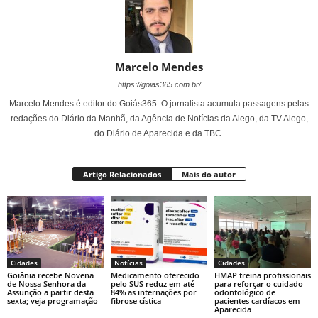
Marcelo Mendes
https://goias365.com.br/
Marcelo Mendes é editor do Goiás365. O jornalista acumula passagens pelas
redações do Diário da Manhã, da Agência de Notícias da Alego, da TV Alego,
do Diário de Aparecida e da TBC.
Artigo Relacionados
Mais do autor
Cidades
Notícias
Cidades
Goiânia recebe Novena
Medicamento oferecido
HMAP treina profissionais
de Nossa Senhora da
pelo SUS reduz em até
para reforçar o cuidado
Assunção a partir desta
84% as internações por
odontológico de
sexta; veja programação
fibrose cística
pacientes cardíacos em
Aparecida