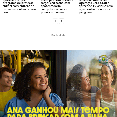
programa de proteção
cargo: CNJ acaba com
Operação Zero Grau e
animal com entrega de
aposentadoria
apreende 15 veículos em
camas sustentáveis para
compulsória como
ação contra manobras
cães
punição máxima
perigosas
- Publicidade -