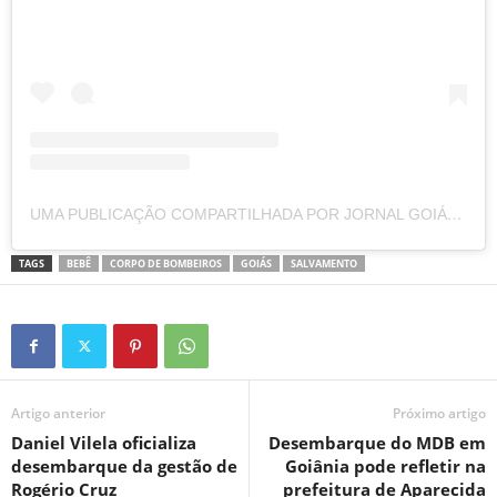
UMA PUBLICAÇÃO COMPARTILHADA POR JORNAL GOIÁS365 (@GOIAS365)
TAGS
BEBÊ
CORPO DE BOMBEIROS
GOIÁS
SALVAMENTO
Artigo anterior
Próximo artigo
Daniel Vilela oficializa
Desembarque do MDB em
desembarque da gestão de
Goiânia pode refletir na
Rogério Cruz
prefeitura de Aparecida