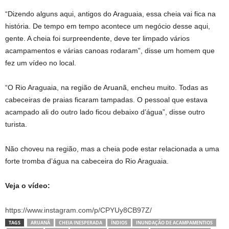
“Dizendo alguns aqui, antigos do Araguaia, essa cheia vai fica na
história. De tempo em tempo acontece um negócio desse aqui,
gente. A cheia foi surpreendente, deve ter limpado vários
acampamentos e várias canoas rodaram”, disse um homem que
fez um vídeo no local.
“O Rio Araguaia, na região de Aruanã, encheu muito. Todas as
cabeceiras de praias ficaram tampadas. O pessoal que estava
acampado ali do outro lado ficou debaixo d’água”, disse outro
turista.
Não choveu na região, mas a cheia pode estar relacionada a uma
forte tromba d’água na cabeceira do Rio Araguaia.
Veja o vídeo:
https://www.instagram.com/p/CPYUy8CB97Z/
TAGS
ARUANÃ
CHEIA INESPERADA
ÍNDIOS
INUNDAÇÃO DE ACAMPAMENTIOS