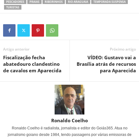
PESCADORES
PRAIAS
RIBEIRINHOS
RIO ARAGUAIA
TEMPORADA SUSPENSA
TURISTAS
Artigo anterior
Próximo artigo
Fiscalização fecha
VÍDEO: Gustavo vai a
abatedouro clandestino
Brasília atrás de recursos
de cavalos em Aparecida
para Aparecida
Ronaldo Coelho
Ronaldo Coelho é radialista, jornalista e editor do Goiás365. Atua no
jornalismo goiano desde 1984, tendo passagens por várias emissoras de