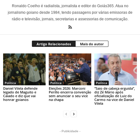
Ronaldo Coelho é radialista, jornalista e editor do Goiás365. Atua no
jornalismo goiano desde 1984, tendo passagens por várias emissoras de
rádio e televisão, jornais, secretarias e assessorias de comunicação.
Artigo Relacionados
Mais do autor
Política
Política
Política
Daniel Vilela defende
Eleições 2026: Marconi
“Saio de cabeça erguida”,
legado de Maguito e
Perillo encerra convenção
diz Zé Mário após
Caiado e diz que vai
sem anunciar o seu vice
oficialização de Luiz do
honrar goianos
na chapa
Carmo na vice de Daniel
Vilela
- Publicidade -