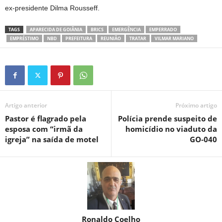
ex-presidente Dilma Rousseff.
TAGS
APARECIDA DE GOIÂNIA
BRICS
EMERGÊNCIA
EMPERRADO
EMPRÉSTIMO
NBD
PREFEITURA
REUNIÃO
TRATAR
VILMAR MARIANO
Artigo anterior
Próximo artigo
Pastor é flagrado pela
Polícia prende suspeito de
esposa com “irmã da
homicídio no viaduto da
igreja” na saída de motel
GO-040
Ronaldo Coelho