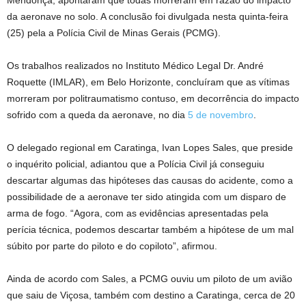
Mendonça, apontaram que todas morreram em razão do impacto
da aeronave no solo. A conclusão foi divulgada nesta quinta-feira
(25) pela a Polícia Civil de Minas Gerais (PCMG).
Os trabalhos realizados no Instituto Médico Legal Dr. André
Roquette (IMLAR), em Belo Horizonte, concluíram que as vítimas
morreram por politraumatismo contuso, em decorrência do impacto
sofrido com a queda da aeronave, no dia
5 de novembro
.
O delegado regional em Caratinga, Ivan Lopes Sales, que preside
o inquérito policial, adiantou que a Polícia Civil já conseguiu
descartar algumas das hipóteses das causas do acidente, como a
possibilidade de a aeronave ter sido atingida com um disparo de
arma de fogo. “Agora, com as evidências apresentadas pela
perícia técnica, podemos descartar também a hipótese de um mal
súbito por parte do piloto e do copiloto”, afirmou.
Ainda de acordo com Sales, a PCMG ouviu um piloto de um avião
que saiu de Viçosa, também com destino a Caratinga, cerca de 20