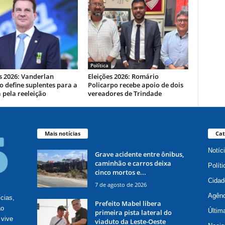
Política
s 2026: Vanderlan
Eleições 2026: Romário
 define suplentes para a
Policarpo recebe apoio de dois
 pela reeleição
vereadores de Trindade
Mais notícias
Cat
Notíc
Grave acidente entre ônibus,
caminhão e carros deixa
Políti
cinco mortos e...
Cidad
7 de agosto de 2026
Agênc
ícias,
Prefeito Mabel libera
ão
Últim
primeira pista lateral do
 vive
viaduto da Leste-Oeste