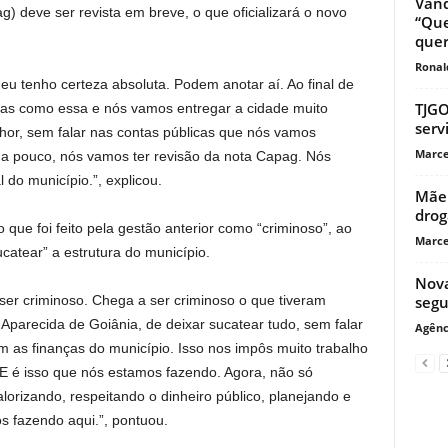
Vand
 deve ser revista em breve, o que oficializará o novo
“Que
quer
Ronal
u tenho certeza absoluta. Podem anotar aí. Ao final de
TJGO
gas como essa e nós vamos entregar a cidade muito
serv
or, sem falar nas contas públicas que nós vamos
Marce
 a pouco, nós vamos ter revisão da nota Capag. Nós
 do município.”, explicou.
Mãe 
drog
o que foi feito pela gestão anterior como “criminoso”, ao
Marce
ucatear” a estrutura do município.
Nova
ser criminoso. Chega a ser criminoso o que tiveram
segu
parecida de Goiânia, de deixar sucatear tudo, sem falar
Agênc
m as finanças do município. Isso nos impôs muito trabalho
 E é isso que nós estamos fazendo. Agora, não só
lorizando, respeitando o dinheiro público, planejando e
 fazendo aqui.”, pontuou.