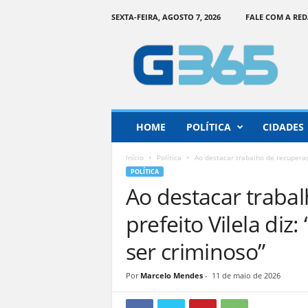
SEXTA-FEIRA, AGOSTO 7, 2026
FALE COM A RE
G
o
i
á
s
3
6
HOME
POLÍTICA
CIDADES
5
–
Início
Política
Ao destacar trabalho de recuperaçã
I
POLÍTICA
n
Ao destacar traba
f
o
prefeito Vilela diz
r
m
ser criminoso”
a
ç
Por
Marcelo Mendes
-
11 de maio de 2026
ã
o
o