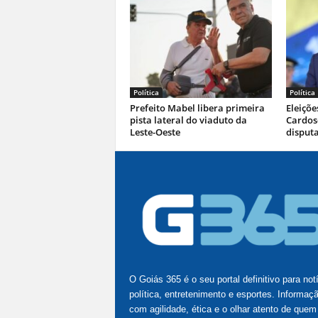
Política
Política
Prefeito Mabel libera primeira
Eleiçõe
pista lateral do viaduto da
Cardoso
Leste-Oeste
disputa
O Goiás 365 é o seu portal definitivo para not
política, entretenimento e esportes. Informaç
com agilidade, ética e o olhar atento de quem