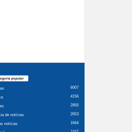
egoria popular
6007
ias
4156
ca
2850
es
2653
ia de notícias
1664
as notícias
1167