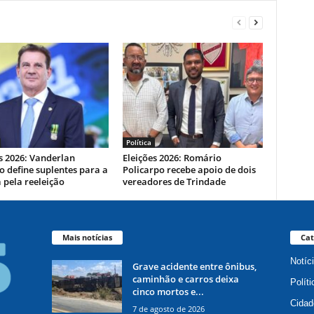
Política
s 2026: Vanderlan
Eleições 2026: Romário
 define suplentes para a
Policarpo recebe apoio de dois
 pela reeleição
vereadores de Trindade
Mais notícias
Cat
Notíc
Grave acidente entre ônibus,
caminhão e carros deixa
Políti
cinco mortos e...
Cidad
7 de agosto de 2026