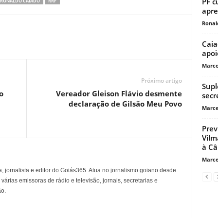
PF c
RONALDO CAIADO
RRF
apre
Ronal
Caia
apoi
Marce
Próximo artigo
Supl
o
Vereador Gleison Flávio desmente
secr
declaração de Gilsão Meu Povo
Marce
Prev
Vilm
à C
Marce
, jornalista e editor do Goiás365. Atua no jornalismo goiano desde
árias emissoras de rádio e televisão, jornais, secretarias e
o.