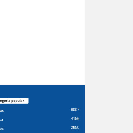
egoria popular
6007
ias
4156
ca
2850
es