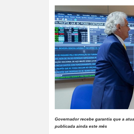
a
n
o
t
o
d
o
.
Governador recebe garantia que a atua
publicada ainda este mês