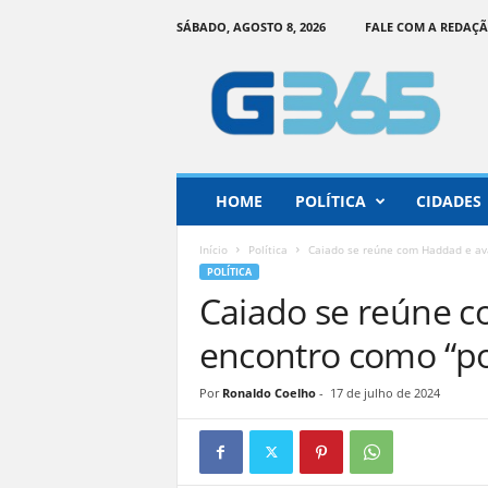
SÁBADO, AGOSTO 8, 2026
FALE COM A REDAÇ
G
o
i
á
s
3
6
HOME
POLÍTICA
CIDADES
5
–
Início
Política
Caiado se reúne com Haddad e ava
I
POLÍTICA
n
Caiado se reúne c
f
o
encontro como “po
r
m
Por
Ronaldo Coelho
-
17 de julho de 2024
a
ç
ã
o
o