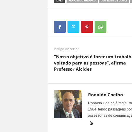
TAGS
FERNANDO HADDAD
GOVERNO DE GOIÁS
Artigo anterior
“Nosso objetivo é fazer um trabalh
voltado para as pessoas”, afirma
Professor Alcides
Ronaldo Coelho
Ronaldo Coelho é radialista
1984, tendo passagens por v
assessorias de comunicaçã