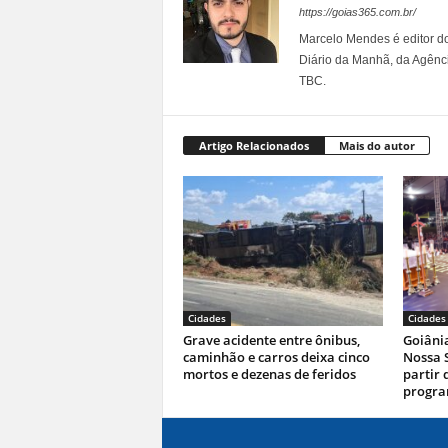
https://goias365.com.br/
Marcelo Mendes é editor d
Diário da Manhã, da Agênci
TBC.
Artigo Relacionados
Mais do autor
Cidades
Cidades
Grave acidente entre ônibus,
Goiâni
caminhão e carros deixa cinco
Nossa 
mortos e dezenas de feridos
partir 
progr