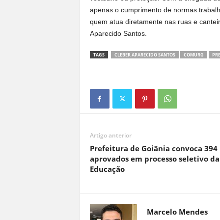
apenas o cumprimento de normas trabalhi
quem atua diretamente nas ruas e canteir
Aparecido Santos.
TAGS
CLEBER APARECIDO SANTOS
COMURG
PRE
Artigo anterior
Prefeitura de Goiânia convoca 394
aprovados em processo seletivo da
Educação
Marcelo Mendes