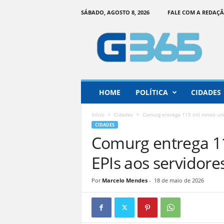
SÁBADO, AGOSTO 8, 2026
FALE COM A REDAÇ
G
o
i
á
s
3
6
HOME
POLÍTICA
CIDADES
5
–
Início
Cidades
Comurg entrega 115 mil novos uni
I
CIDADES
n
Comurg entrega 11
f
o
EPIs aos servidore
r
m
Por
Marcelo Mendes
-
18 de maio de 2026
a
ç
ã
o
o