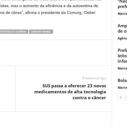
“Não
stas, mas o aumento da eficiência e da autoestima de
pref
os de obras”, afirma o presidente da Comurg, Cleber
Marce
Ampl
de o
FEITURA DE GOIÂNIA
SANDRO MABEL
Agênc
Pref
leit
Infa
Marce
Próximo artigo
Bols
SUS passa a oferecer 23 novos
Marce
medicamentos de alta tecnologia
contra o câncer