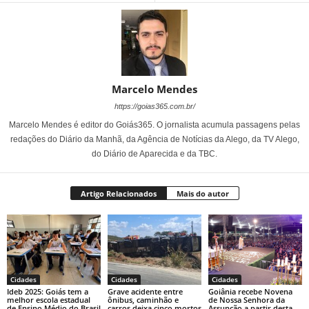
Marcelo Mendes
https://goias365.com.br/
Marcelo Mendes é editor do Goiás365. O jornalista acumula passagens pelas
redações do Diário da Manhã, da Agência de Notícias da Alego, da TV Alego,
do Diário de Aparecida e da TBC.
Artigo Relacionados
Mais do autor
Cidades
Cidades
Cidades
Ideb 2025: Goiás tem a
Grave acidente entre
Goiânia recebe Novena
melhor escola estadual
ônibus, caminhão e
de Nossa Senhora da
de Ensino Médio do Brasil
carros deixa cinco mortos
Assunção a partir desta