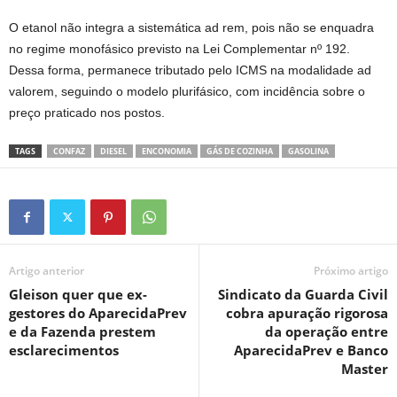
O etanol não integra a sistemática ad rem, pois não se enquadra
no regime monofásico previsto na Lei Complementar nº 192.
Dessa forma, permanece tributado pelo ICMS na modalidade ad
valorem, seguindo o modelo plurifásico, com incidência sobre o
preço praticado nos postos.
TAGS
CONFAZ
DIESEL
ENCONOMIA
GÁS DE COZINHA
GASOLINA
Artigo anterior
Próximo artigo
Gleison quer que ex-
Sindicato da Guarda Civil
gestores do AparecidaPrev
cobra apuração rigorosa
e da Fazenda prestem
da operação entre
esclarecimentos
AparecidaPrev e Banco
Master