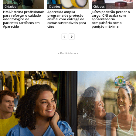
Cidades
Cidades
Cidades
HMAP treina profissionais
Aparecida amplia
Juízes poderão perder o
para reforçar o cuidado
programa de proteção
cargo: CNJ acaba com
odontológico de
animal com entrega de
aposentadoria
pacientes cardíacos em
camas sustentáveis para
compulsória como
Aparecida
cães
punição máxima
- Publicidade -