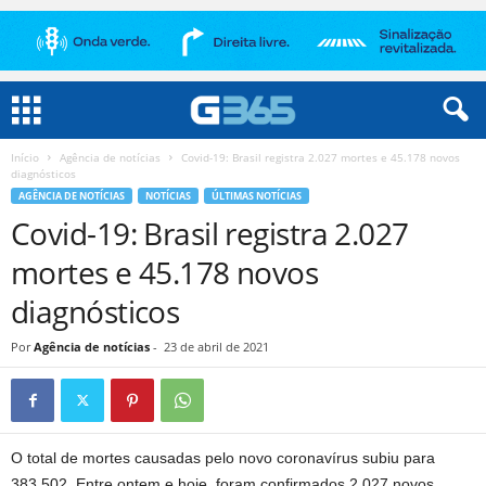
Início
Agência de notícias
Covid-19: Brasil registra 2.027 mortes e 45.178 novos
diagnósticos
AGÊNCIA DE NOTÍCIAS
NOTÍCIAS
ÚLTIMAS NOTÍCIAS
Covid-19: Brasil registra 2.027
mortes e 45.178 novos
diagnósticos
Por
Agência de notícias
-
23 de abril de 2021
O total de mortes causadas pelo novo coronavírus subiu para
383.502. Entre ontem e hoje, foram confirmados 2.027 novos