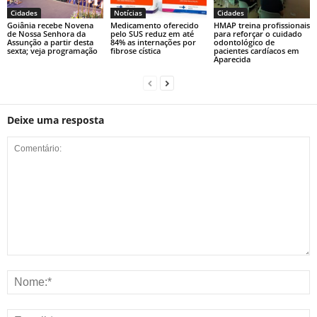
Cidades
Notícias
Cidades
Goiânia recebe Novena
Medicamento oferecido
HMAP treina profissionais
de Nossa Senhora da
pelo SUS reduz em até
para reforçar o cuidado
Assunção a partir desta
84% as internações por
odontológico de
sexta; veja programação
fibrose cística
pacientes cardíacos em
Aparecida
Deixe uma resposta