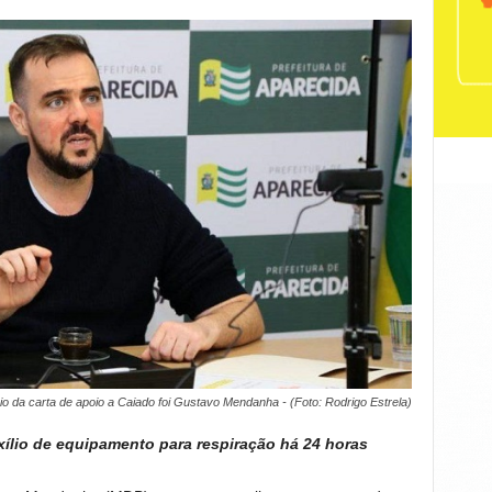
io da carta de apoio a Caiado foi Gustavo Mendanha - (Foto: Rodrigo Estrela)
xílio de equipamento para respiração há 24 horas