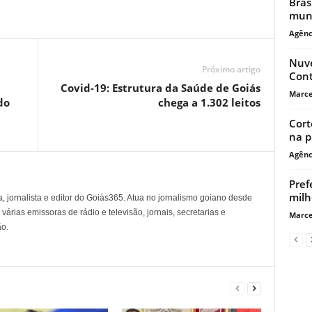
Bras
mund
Agênc
Nuve
Próximo artigo
Cont
Covid-19: Estrutura da Saúde de Goiás
Marce
do
chega a 1.302 leitos
Cort
na p
Agênc
Pref
milh
, jornalista e editor do Goiás365. Atua no jornalismo goiano desde
árias emissoras de rádio e televisão, jornais, secretarias e
Marce
o.