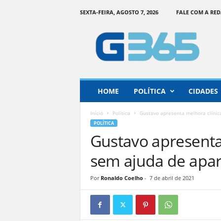
SEXTA-FEIRA, AGOSTO 7, 2026
FALE COM A RE
G
o
i
á
s
3
6
HOME
POLÍTICA
CIDADES
5
–
Início
Política
Gustavo apresenta melhora clínic
I
POLÍTICA
n
Gustavo apresenta 
f
o
sem ajuda de apa
r
m
Por
Ronaldo Coelho
-
7 de abril de 2021
a
ç
ã
o
o