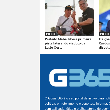
Política
Política
Prefeito Mabel libera primeira
Eleiçõe
pista lateral do viaduto da
Cardoso
Leste-Oeste
disputa
O Goiás 365 é o seu portal definitivo para not
política, entretenimento e esportes. Informaç
com agilidade, ética e o olhar atento de quem