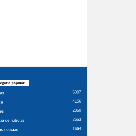
egoria popular
6007
ias
4156
ca
2850
es
2653
ia de notícias
1664
as notícias