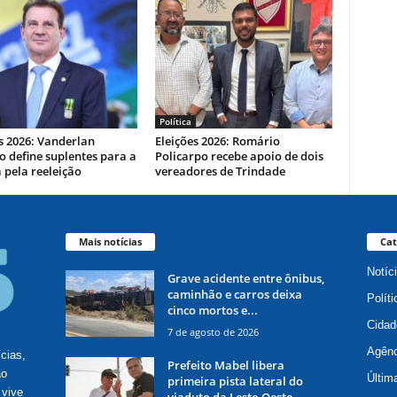
Política
s 2026: Vanderlan
Eleições 2026: Romário
 define suplentes para a
Policarpo recebe apoio de dois
 pela reeleição
vereadores de Trindade
Mais notícias
Cat
Notíc
Grave acidente entre ônibus,
caminhão e carros deixa
Políti
cinco mortos e...
Cidad
7 de agosto de 2026
Agênc
ícias,
Prefeito Mabel libera
ão
Últim
primeira pista lateral do
 vive