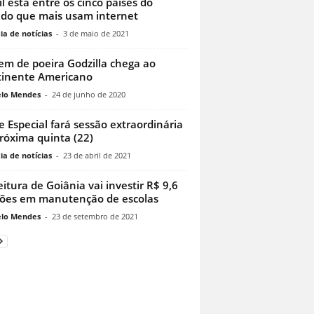
il está entre os cinco países do
o que mais usam internet
ia de notícias
-
3 de maio de 2021
m de poeira Godzilla chega ao
inente Americano
lo Mendes
-
24 de junho de 2020
e Especial fará sessão extraordinária
róxima quinta (22)
ia de notícias
-
23 de abril de 2021
eitura de Goiânia vai investir R$ 9,6
ões em manutenção de escolas
lo Mendes
-
23 de setembro de 2021