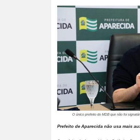
a
n
o
t
o
d
o
.
O único prefeito do MDB que não foi signatár
Prefeito de Aparecida não usa mais au