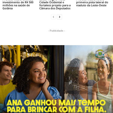
investimento de R$ 500
Cidade Ocidental e
primeira pista lateral do
milhões na saúde de
fortalece projeto para a
viaduto da Leste-Oeste
Goiânia
Câmara dos Deputados
- Publicidade -