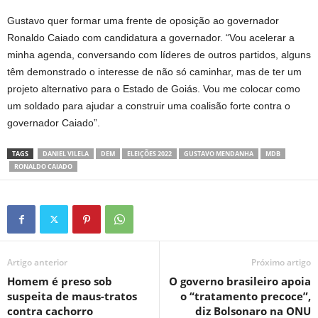
Gustavo quer formar uma frente de oposição ao governador
Ronaldo Caiado com candidatura a governador. “Vou acelerar a
minha agenda, conversando com líderes de outros partidos, alguns
têm demonstrado o interesse de não só caminhar, mas de ter um
projeto alternativo para o Estado de Goiás. Vou me colocar como
um soldado para ajudar a construir uma coalisão forte contra o
governador Caiado”.
TAGS
DANIEL VILELA
DEM
ELEIÇÕES 2022
GUSTAVO MENDANHA
MDB
RONALDO CAIADO
Artigo anterior
Próximo artigo
Homem é preso sob
O governo brasileiro apoia
suspeita de maus-tratos
o “tratamento precoce”,
contra cachorro
diz Bolsonaro na ONU