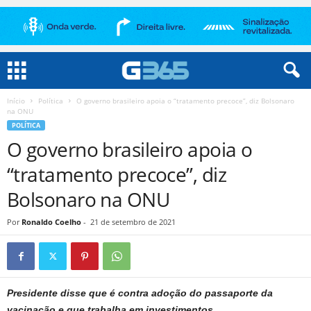
Início
Política
O governo brasileiro apoia o “tratamento precoce”, diz Bolsonaro
na ONU
POLÍTICA
O governo brasileiro apoia o
“tratamento precoce”, diz
Bolsonaro na ONU
Por
Ronaldo Coelho
-
21 de setembro de 2021
Presidente disse que é contra adoção do passaporte da
vacinação e que trabalha em investimentos