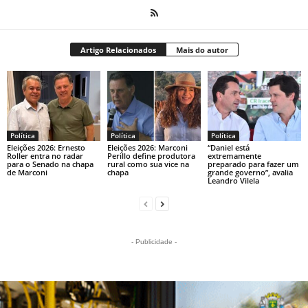
Artigo Relacionados
Mais do autor
Política
Política
Política
Eleições 2026: Ernesto
Eleições 2026: Marconi
“Daniel está
Roller entra no radar
Perillo define produtora
extremamente
para o Senado na chapa
rural como sua vice na
preparado para fazer um
de Marconi
chapa
grande governo”, avalia
Leandro Vilela
- Publicidade -