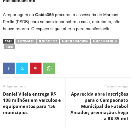
Posicionamento
A reportagem do
Goiás365
procurou a assessoria de Marconi
Perillo (PSDB) para se posicionar sobre o caso, entretanto, não
houve retorno. O espaço segue aberto para manifestação.
TAGS
BASTIDORES
ELEIÇÕES 2026
MARCELO VITORINO
MARCONI PERILLO
PSDB
Artigo anterior
Próximo artigo
Daniel Vilela entrega R$
Aparecida abre inscrições
108 milhões em veículos e
para o Campeonato
equipamentos para 156
Municipal de Futebol
municípios
Amador; premiação chega
a R$ 35 mil