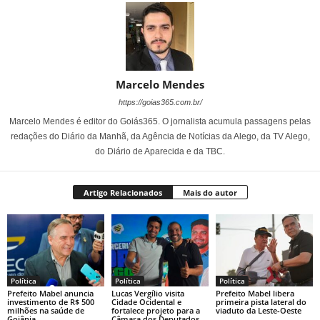
Marcelo Mendes
https://goias365.com.br/
Marcelo Mendes é editor do Goiás365. O jornalista acumula passagens pelas
redações do Diário da Manhã, da Agência de Notícias da Alego, da TV Alego,
do Diário de Aparecida e da TBC.
Artigo Relacionados
Mais do autor
Política
Política
Política
Prefeito Mabel anuncia
Lucas Vergílio visita
Prefeito Mabel libera
investimento de R$ 500
Cidade Ocidental e
primeira pista lateral do
milhões na saúde de
fortalece projeto para a
viaduto da Leste-Oeste
Goiânia
Câmara dos Deputados