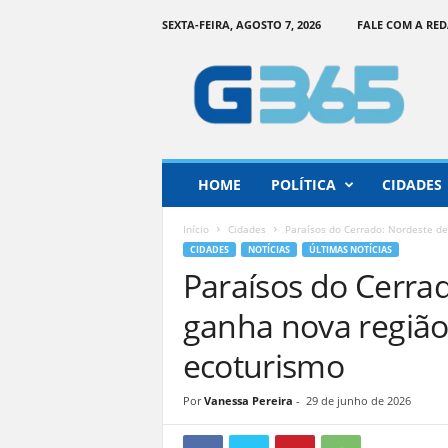
SEXTA-FEIRA, AGOSTO 7, 2026
FALE COM A RE
G
o
i
á
s
3
6
HOME
POLÍTICA
CIDADES
5
–
Início
Cidades
Paraísos do Cerrado: Nordeste de 
I
CIDADES
NOTÍCIAS
ÚLTIMAS NOTÍCIAS
n
Paraísos do Cerra
f
o
ganha nova região 
r
m
ecoturismo
a
ç
Por
Vanessa Pereira
-
29 de junho de 2026
ã
o
o