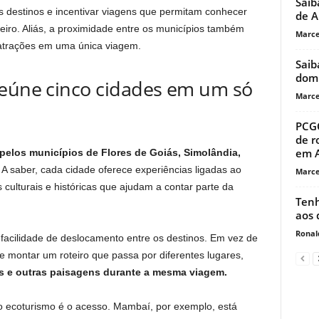
Saib
os destinos e incentivar viagens que permitam conhecer
de A
iro. Aliás, a proximidade entre os municípios também
Marce
 atrações em uma única viagem.
Saib
dom
reúne cinco cidades em um só
Marce
PCGO
de r
em A
pelos municípios de Flores de Goiás, Simolândia,
. A saber, cada cidade oferece experiências ligadas ao
Marce
culturais e históricas que ajudam a contar parte da
Tenh
aos 
Ronal
acilidade de deslocamento entre os destinos. Em vez de
de montar um roteiro que passa por diferentes lugares,
es e outras paisagens durante a mesma viagem.
do ecoturismo é o acesso. Mambaí, por exemplo, está