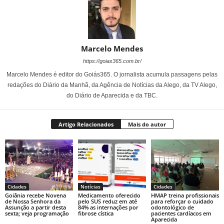
Marcelo Mendes
https://goias365.com.br/
Marcelo Mendes é editor do Goiás365. O jornalista acumula passagens pelas
redações do Diário da Manhã, da Agência de Notícias da Alego, da TV Alego,
do Diário de Aparecida e da TBC.
Artigo Relacionados
Mais do autor
Cidades
Notícias
Cidades
Goiânia recebe Novena
Medicamento oferecido
HMAP treina profissionais
de Nossa Senhora da
pelo SUS reduz em até
para reforçar o cuidado
Assunção a partir desta
84% as internações por
odontológico de
sexta; veja programação
fibrose cística
pacientes cardíacos em
Aparecida