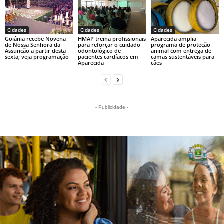
Cidades
Cidades
Cidades
Goiânia recebe Novena
HMAP treina profissionais
Aparecida amplia
de Nossa Senhora da
para reforçar o cuidado
programa de proteção
Assunção a partir desta
odontológico de
animal com entrega de
sexta; veja programação
pacientes cardíacos em
camas sustentáveis para
Aparecida
cães
- Publicidade -