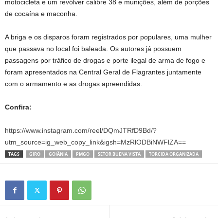
motocicleta e um revólver calibre 38 e munições, além de porções
de cocaína e maconha.
A briga e os disparos foram registrados por populares, uma mulher
que passava no local foi baleada. Os autores já possuem
passagens por tráfico de drogas e porte ilegal de arma de fogo e
foram apresentados na Central Geral de Flagrantes juntamente
com o armamento e as drogas apreendidas.
Confira:
https://www.instagram.com/reel/DQmJTRfD9Bd/?
utm_source=ig_web_copy_link&igsh=MzRlODBiNWFlZA==
TAGS
GIRO
GOIÂNIA
PMGO
SETOR BUENA VISTA
TORCIDA ORGANIZADA