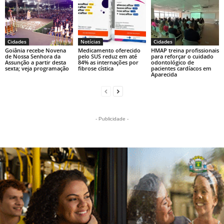
Cidades
Notícias
Cidades
Goiânia recebe Novena
Medicamento oferecido
HMAP treina profissionais
de Nossa Senhora da
pelo SUS reduz em até
para reforçar o cuidado
Assunção a partir desta
84% as internações por
odontológico de
sexta; veja programação
fibrose cística
pacientes cardíacos em
Aparecida
- Publicidade -