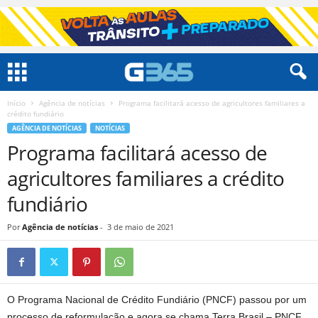
Início
Agência de notícias
Programa facilitará acesso de agricultores familiares a
crédito fundiário
AGÊNCIA DE NOTÍCIAS
NOTÍCIAS
Programa facilitará acesso de
agricultores familiares a crédito
fundiário
Por
Agência de notícias
-
3 de maio de 2021
O Programa Nacional de Crédito Fundiário (PNCF) passou por um
processo de reformulação e agora se chama Terra Brasil – PNCF.