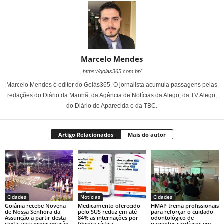
Marcelo Mendes
https://goias365.com.br/
Marcelo Mendes é editor do Goiás365. O jornalista acumula passagens pelas
redações do Diário da Manhã, da Agência de Notícias da Alego, da TV Alego,
do Diário de Aparecida e da TBC.
Artigo Relacionados
Mais do autor
Cidades
Notícias
Cidades
Goiânia recebe Novena
Medicamento oferecido
HMAP treina profissionais
de Nossa Senhora da
pelo SUS reduz em até
para reforçar o cuidado
Assunção a partir desta
84% as internações por
odontológico de
sexta; veja programação
fibrose cística
pacientes cardíacos em