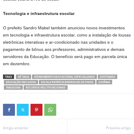
Tecnologia e infraestrutura escolar
O prefeito Sandro Mabel também anunciou novos investimentos
em tecnologia e infraestrutura escolar, como a instalação de lousas
eletrônicas interativas e ar-condicionado nas unidades e o
pagamento de bônus aos professores, administrativos e demais
servidores da Educação. O benefício será pago em parcela única
em dezembro.
TAGS
92ª SALA
ATENDIMENTO EDUCACIONAL ESPECIALIZADO
DESTINADA
EDUCAÇÃO INCLUSIVA
ESCOLA PATRÍCIA RODRIGUES DE PAIVA
GOIÂNIA
INAUGURA
RECURSOS MULTIFUNCIONAIS
Artigo anterior
Próximo artigo