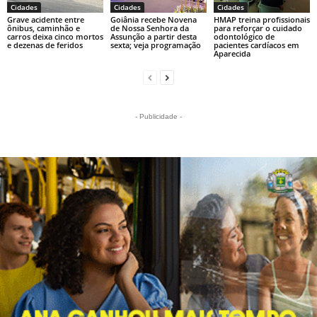
Cidades
Cidades
Cidades
Grave acidente entre
Goiânia recebe Novena
HMAP treina profissionais
ônibus, caminhão e
de Nossa Senhora da
para reforçar o cuidado
carros deixa cinco mortos
Assunção a partir desta
odontológico de
e dezenas de feridos
sexta; veja programação
pacientes cardíacos em
Aparecida
- Publicidade -