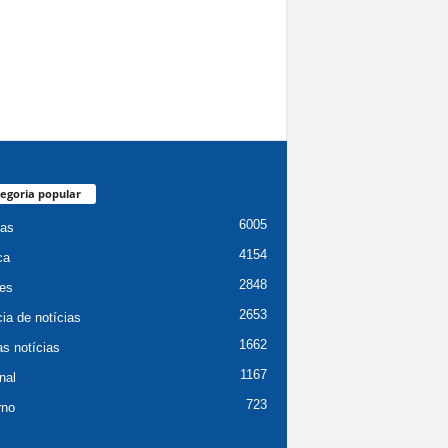
egoria popular
6005
ias
4154
ca
2848
es
2653
ia de notícias
1662
as notícias
1167
nal
723
rno