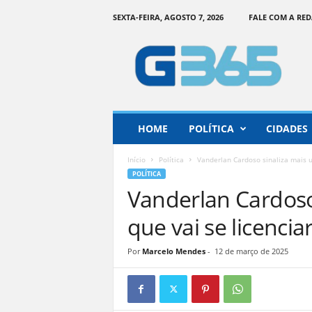
SEXTA-FEIRA, AGOSTO 7, 2026
FALE COM A RE
G
o
i
á
s
3
6
HOME
POLÍTICA
CIDADES
5
–
Início
Política
Vanderlan Cardoso sinaliza mais 
I
POLÍTICA
n
Vanderlan Cardoso
f
o
que vai se licenci
r
m
Por
Marcelo Mendes
-
12 de março de 2025
a
ç
ã
o
o