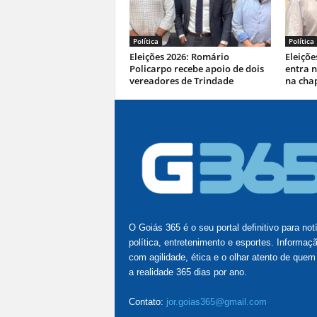
Política
Política
Eleições 2026: Romário
Eleiçõe
Policarpo recebe apoio de dois
entra 
vereadores de Trindade
na cha
O Goiás 365 é o seu portal definitivo para not
política, entretenimento e esportes. Informaç
com agilidade, ética e o olhar atento de quem
a realidade 365 dias por ano.
Contato:
jor.goias365@gmail.com