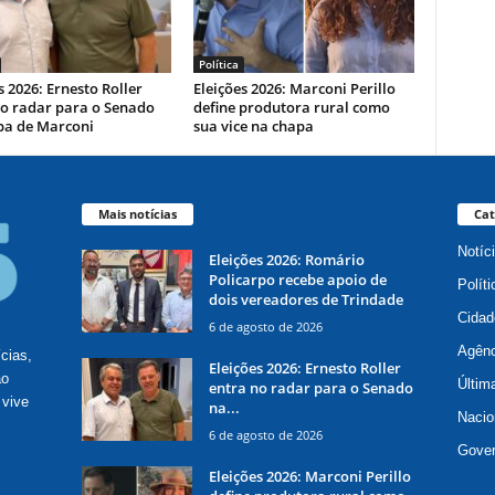
Política
s 2026: Ernesto Roller
Eleições 2026: Marconi Perillo
no radar para o Senado
define produtora rural como
pa de Marconi
sua vice na chapa
Mais notícias
Cat
Notíc
Eleições 2026: Romário
Policarpo recebe apoio de
Políti
dois vereadores de Trindade
Cidad
6 de agosto de 2026
Agênc
ícias,
Eleições 2026: Ernesto Roller
ão
Últim
entra no radar para o Senado
 vive
na...
Nacio
6 de agosto de 2026
Gove
Eleições 2026: Marconi Perillo