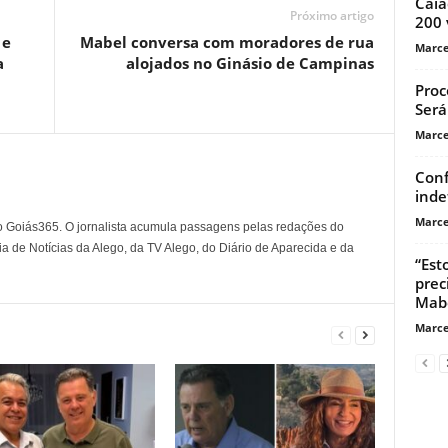
Caia
Próximo artigo
200 
 e
Mabel conversa com moradores de rua
Marce
a
alojados no Ginásio de Campinas
Proc
Será
Marce
Conf
inde
Marce
o Goiás365. O jornalista acumula passagens pelas redações do
a de Notícias da Alego, da TV Alego, do Diário de Aparecida e da
“Est
prec
Mab
Marce