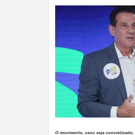
a
n
o
t
o
d
o
.
O movimento, caso seja concretizado, 