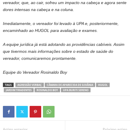
vereador, que, ao cair, sofreu um impacto na cabeça e agora sente
dores intensas na cabeça e na coluna.
Imediatamente, o vereador foi levado à UPA e, posteriormente,
encaminhado ao HUGOL para avaliação e exames.
A equipe jurídica já está adotando as providências cabíveis. Assim
que tivermos mais informações sobre o estado de saúde do
vereador, comunicaremos prontamente.
Equipe do Vereador Rosinaldo Boy
TAGS
AGRESSÃO VERBAÇ
CÂMARA DE APARECIDA DE GOIÂNIA
HUGOL
JARDIM TIRADENTES
ROSINALDO BOY
UPA BURITI SERENO
Artigo anterior
Próximo artigo