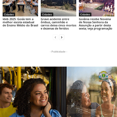
Cidades
Cidades
Cidades
Ideb 2025: Goiás tem a
Grave acidente entre
Goiânia recebe Novena
melhor escola estadual
ônibus, caminhão e
de Nossa Senhora da
de Ensino Médio do Brasil
carros deixa cinco mortos
Assunção a partir desta
e dezenas de feridos
sexta; veja programação
- Publicidade -