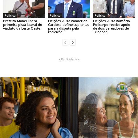
Política
Política
Política
Prefeito Mabel libera
Eleições 2026: Vanderlan
Eleições 2026: Romário
primeira pista lateral do
Cardoso define suplentes
Policarpo recebe apoio
viaduto da Leste-Oeste
para a disputa pela
de dois vereadores de
reeleição
Trindade
- Publicidade -