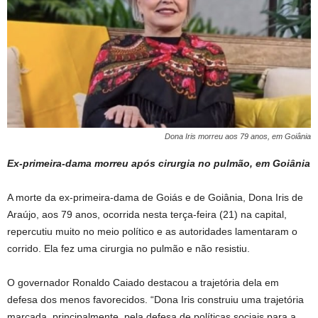
Dona Iris morreu aos 79 anos, em Goiânia
Ex-primeira-dama morreu após cirurgia no pulmão, em Goiânia
A morte da ex-primeira-dama de Goiás e de Goiânia, Dona Iris de
Araújo, aos 79 anos, ocorrida nesta terça-feira (21) na capital,
repercutiu muito no meio político e as autoridades lamentaram o
corrido. Ela fez uma cirurgia no pulmão e não resistiu.
O governador Ronaldo Caiado destacou a trajetória dela em
defesa dos menos favorecidos. “Dona Iris construiu uma trajetória
marcada, principalmente, pela defesa de políticas sociais para a