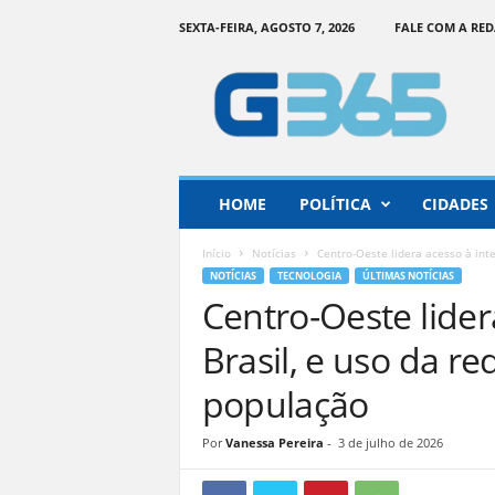
SEXTA-FEIRA, AGOSTO 7, 2026
FALE COM A RE
G
o
i
á
s
3
6
HOME
POLÍTICA
CIDADES
5
–
Início
Notícias
Centro-Oeste lidera acesso à inter
I
NOTÍCIAS
TECNOLOGIA
ÚLTIMAS NOTÍCIAS
n
Centro-Oeste lider
f
o
Brasil, e uso da r
r
m
população
a
ç
Por
Vanessa Pereira
-
3 de julho de 2026
ã
o
o