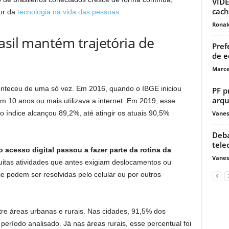
VÍDE
cach
or da
tecnologia na vida das pessoas
.
Ronal
asil mantém trajetória de
Pref
de e
Marce
teceu de uma só vez. Em 2016, quando o IBGE iniciou
PF p
arqu
 10 anos ou mais utilizava a internet. Em 2019, esse
 índice alcançou 89,2%, até atingir os atuais 90,5%
Vanes
Deba
tele
o acesso digital passou a fazer parte da rotina da
Vanes
uitas atividades que antes exigiam deslocamentos ou
 podem ser resolvidas pelo celular ou por outros
re áreas urbanas e rurais. Nas cidades, 91,5% dos
 período analisado. Já nas áreas rurais, esse percentual foi