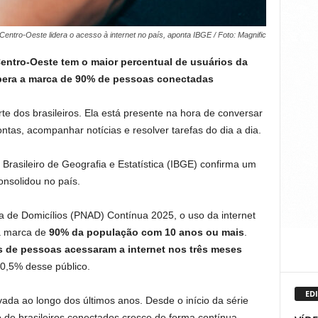
Centro-Oeste lidera o acesso à internet no país, aponta IBGE / Foto: Magnific
ntro-Oeste tem o maior percentual de usuários da
upera a marca de 90% de pessoas conectadas
arte dos brasileiros. Ela está presente na hora de conversar
ontas, acompanhar notícias e resolver tarefas do dia a dia.
Brasileiro de Geografia e Estatística (IBGE) confirma um
nsolidou no país.
 de Domicílios (PNAD) Contínua 2025, o uso da internet
 a marca de
90% da população com 10 anos ou mais
.
s de pessoas acessaram a internet nos três meses
90,5% desse público.
EDI
ada ao longo dos últimos anos. Desde o início da série
 de brasileiros conectados cresce de forma contínua,