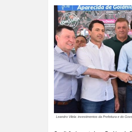
a
n
o
t
o
d
o
.
Leandro Vilela: investimentos da Prefeitura e do Go