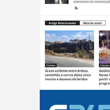
assessorias de comunicaçã
Artigo Relacionados
Mais do autor
Cidades
Cidades
Grave acidente entre ônibus,
Goiâni
caminhão e carros deixa cinco
Nossa 
mortos e dezenas de feridos
partir 
progr