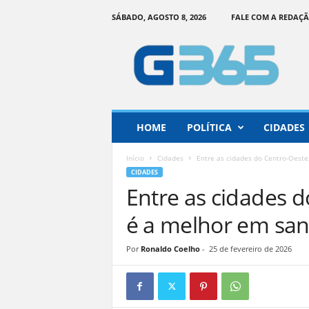
SÁBADO, AGOSTO 8, 2026
FALE COM A REDAÇ
G
o
i
á
s
3
6
HOME
POLÍTICA
CIDADES
5
–
Início
Cidades
Entre as cidades do Centro-Oest
I
CIDADES
n
Entre as cidades 
f
o
é a melhor em sa
r
m
Por
Ronaldo Coelho
-
25 de fevereiro de 2026
a
ç
ã
o
o