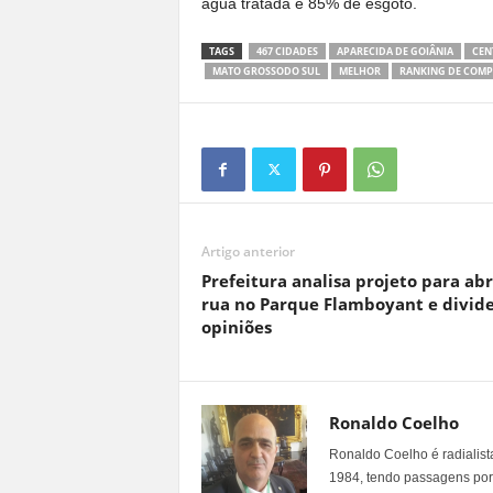
água tratada e 85% de esgoto.
TAGS
467 CIDADES
APARECIDA DE GOIÂNIA
CEN
MATO GROSSODO SUL
MELHOR
RANKING DE COMPE
Artigo anterior
Prefeitura analisa projeto para abr
rua no Parque Flamboyant e divid
opiniões
Ronaldo Coelho
Ronaldo Coelho é radialista
1984, tendo passagens por v