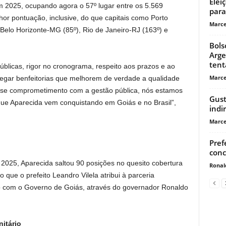
Elei
m 2025, ocupando agora o 57º lugar entre os 5.569
para
hor pontuação, inclusive, do que capitais como Porto
Marce
 Belo Horizonte-MG (85º), Rio de Janeiro-RJ (163º) e
Bols
Arge
tent
blicas, rigor no cronograma, respeito aos prazos e ao
Marce
egar benfeitorias que melhorem de verdade a qualidade
esse comprometimento com a gestão pública, nós estamos
Gus
ue Aparecida vem conquistando em Goiás e no Brasil”,
indi
Marce
Pref
conc
2025, Aparecida saltou 90 posições no quesito cobertura
Ronal
que o prefeito Leandro Vilela atribui à parceria
ão com o Governo de Goiás, através do governador Ronaldo
itário