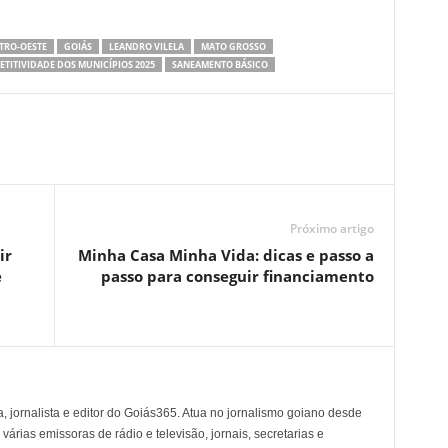
TRO-OESTE
GOIÁS
LEANDRO VILELA
MATO GROSSO
TITIVIDADE DOS MUNICÍPIOS 2025
SANEAMENTO BÁSICO
Próximo artigo
ir
Minha Casa Minha Vida: dicas e passo a
e
passo para conseguir financiamento
, jornalista e editor do Goiás365. Atua no jornalismo goiano desde
árias emissoras de rádio e televisão, jornais, secretarias e