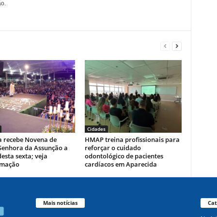
o.
Cidades
a recebe Novena de
HMAP treina profissionais para
Senhora da Assunção a
reforçar o cuidado
desta sexta; veja
odontológico de pacientes
amação
cardíacos em Aparecida
Mais notícias
Cat