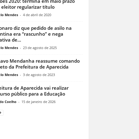
ções 2020: termina em maio prazo
 eleitor regularizar título
lo Mendes
-
4 de abril de 2020
onaro diz que pedido de asilo na
ntina era “rascunho” e nega
ativa de...
lo Mendes
-
23 de agosto de 2025
tavo Mendanha reassume comando
reto da Prefeitura de Aparecida
lo Mendes
-
3 de agosto de 2023
eitura de Aparecida vai realizar
urso público para a Educação
do Coelho
-
15 de janeiro de 2026