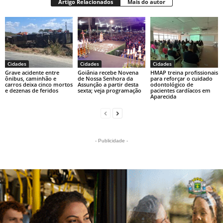
Artigo Relacionados
Mais do autor
Cidades
Cidades
Cidades
Grave acidente entre
Goiânia recebe Novena
HMAP treina profissionais
ônibus, caminhão e
de Nossa Senhora da
para reforçar o cuidado
carros deixa cinco mortos
Assunção a partir desta
odontológico de
e dezenas de feridos
sexta; veja programação
pacientes cardíacos em
Aparecida
- Publicidade -