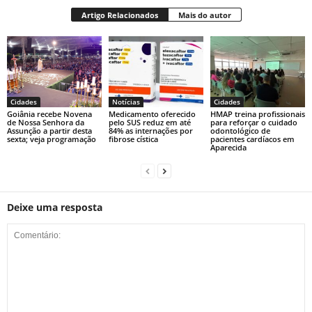
Artigo Relacionados
Mais do autor
Cidades
Notícias
Cidades
Goiânia recebe Novena
Medicamento oferecido
HMAP treina profissionais
de Nossa Senhora da
pelo SUS reduz em até
para reforçar o cuidado
Assunção a partir desta
84% as internações por
odontológico de
sexta; veja programação
fibrose cística
pacientes cardíacos em
Aparecida
Deixe uma resposta