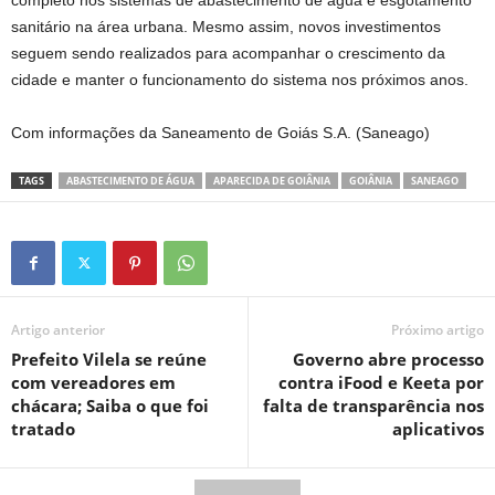
completo nos sistemas de abastecimento de água e esgotamento
sanitário na área urbana. Mesmo assim, novos investimentos
seguem sendo realizados para acompanhar o crescimento da
cidade e manter o funcionamento do sistema nos próximos anos.
Com informações da Saneamento de Goiás S.A. (Saneago)
TAGS
ABASTECIMENTO DE ÁGUA
APARECIDA DE GOIÂNIA
GOIÂNIA
SANEAGO
Artigo anterior
Próximo artigo
Prefeito Vilela se reúne
Governo abre processo
com vereadores em
contra iFood e Keeta por
chácara; Saiba o que foi
falta de transparência nos
tratado
aplicativos