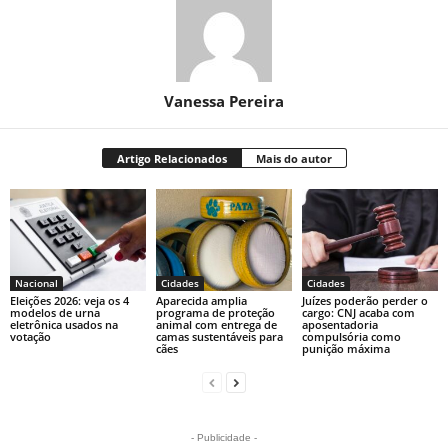
Vanessa Pereira
Artigo Relacionados
Mais do autor
Nacional
Cidades
Cidades
Eleições 2026: veja os 4
Aparecida amplia
Juízes poderão perder o
modelos de urna
programa de proteção
cargo: CNJ acaba com
eletrônica usados na
animal com entrega de
aposentadoria
votação
camas sustentáveis para
compulsória como
cães
punição máxima
- Publicidade -