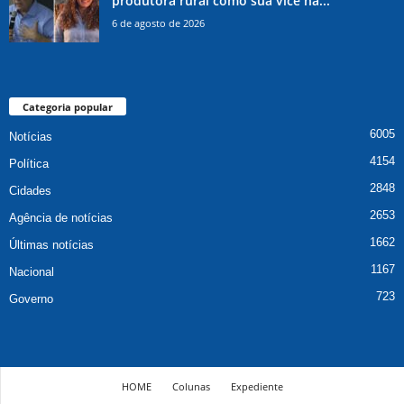
produtora rural como sua vice na...
6 de agosto de 2026
Categoria popular
6005
Notícias
4154
Política
2848
Cidades
2653
Agência de notícias
1662
Últimas notícias
1167
Nacional
723
Governo
HOME
Colunas
Expediente