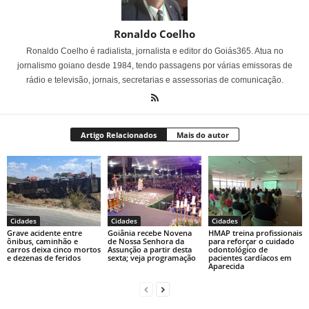
Ronaldo Coelho
Ronaldo Coelho é radialista, jornalista e editor do Goiás365. Atua no
jornalismo goiano desde 1984, tendo passagens por várias emissoras de
rádio e televisão, jornais, secretarias e assessorias de comunicação.
Artigo Relacionados
Mais do autor
Cidades
Cidades
Cidades
Grave acidente entre
Goiânia recebe Novena
HMAP treina profissionais
ônibus, caminhão e
de Nossa Senhora da
para reforçar o cuidado
carros deixa cinco mortos
Assunção a partir desta
odontológico de
e dezenas de feridos
sexta; veja programação
pacientes cardíacos em
Aparecida