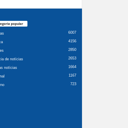
egoria popular
6007
ias
4156
ca
2850
es
2653
ia de notícias
1664
as notícias
1167
nal
723
rno