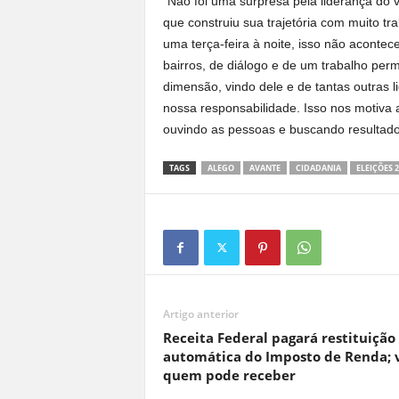
“Não foi uma surpresa pela liderança do 
que construiu sua trajetória com muito 
uma terça-feira à noite, isso não acontec
bairros, de diálogo e de um trabalho pe
dimensão, vindo dele e de tantas outras l
nossa responsabilidade. Isso nos motiva 
ouvindo as pessoas e buscando resultados
TAGS
ALEGO
AVANTE
CIDADANIA
ELEIÇÕES 2
Artigo anterior
Receita Federal pagará restituição
automática do Imposto de Renda; 
quem pode receber