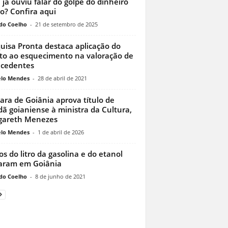
 já ouviu falar do golpe do dinheiro
o? Confira aqui
do Coelho
-
21 de setembro de 2025
uisa Pronta destaca aplicação do
ito ao esquecimento na valoração de
cedentes
lo Mendes
-
28 de abril de 2021
ra de Goiânia aprova título de
dã goianiense à ministra da Cultura,
gareth Menezes
lo Mendes
-
1 de abril de 2026
os do litro da gasolina e do etanol
aram em Goiânia
do Coelho
-
8 de junho de 2021