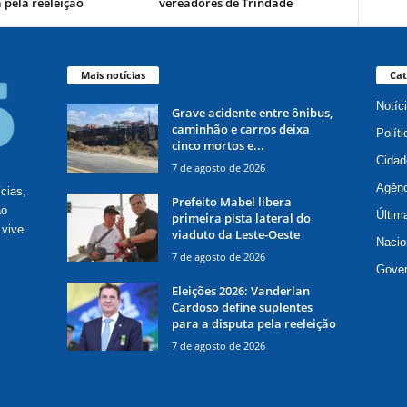
 pela reeleição
vereadores de Trindade
Mais notícias
Cat
Notíc
Grave acidente entre ônibus,
caminhão e carros deixa
Políti
cinco mortos e...
Cidad
7 de agosto de 2026
Agênc
ícias,
Prefeito Mabel libera
ão
Últim
primeira pista lateral do
 vive
viaduto da Leste-Oeste
Nacio
7 de agosto de 2026
Gove
Eleições 2026: Vanderlan
Cardoso define suplentes
para a disputa pela reeleição
7 de agosto de 2026