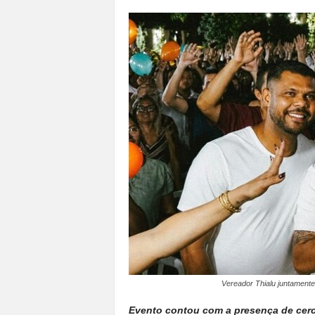
a
n
o
t
o
d
o
.
Vereador Thialu juntament
Evento contou com a presença de cerca