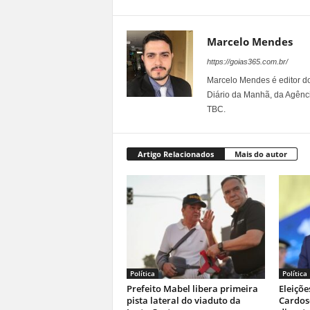
Marcelo Mendes
https://goias365.com.br/
Marcelo Mendes é editor d
Diário da Manhã, da Agênci
TBC.
Artigo Relacionados
Mais do autor
Política
Política
Prefeito Mabel libera primeira
Eleiçõe
pista lateral do viaduto da
Cardoso