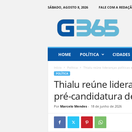
SÁBADO, AGOSTO 8, 2026
FALE COM A REDAÇ
G
o
i
á
s
3
6
HOME
POLÍTICA
CIDADES
5
–
Início
Política
Thialu reúne lideranças políticas
I
POLÍTICA
n
Thialu reúne lider
f
o
pré-candidatura d
r
m
Por
Marcelo Mendes
-
18 de junho de 2026
a
ç
ã
o
o