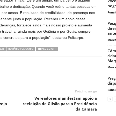
vereador Thialu. Ele é um amigo, um parceiro e alguém
Você
negr
trabalho e dedicação. Quando você reúne tantas pessoas em
Ronal
e por acaso. É resultado de credibilidade, de presença nos
rmanente junto à população. Receber um apoio dessa
Pesq
ideranças, fortalece ainda mais nosso projeto e aumenta
dire
a trabalhar ainda mais por Goiânia e por Goiás, sempre
ante
 concretos para a população”, declarou Policarpo.
Marce
026
ROMÁRIO POLICARPO
THIALU GUIOTTI
Câma
cida
Mar
Marce
Preç
disp
Ronal
Próximo artigo
Vereadores manifestam apoio à
veja
reeleição de Gilsão para a Presidência
da Câmara