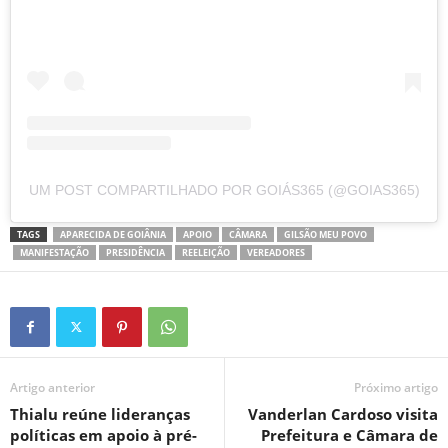
UM POST COMPARTILHADO POR GOIÁS365 (@GOIAS365)
TAGS
APARECIDA DE GOIÂNIA
APOIO
CÂMARA
GILSÃO MEU POVO
MANIFESTAÇÃO
PRESIDÊNCIA
REELEIÇÃO
VEREADORES
Artigo anterior
Próximo artigo
Thialu reúne lideranças
Vanderlan Cardoso visita
políticas em apoio à pré-
Prefeitura e Câmara de