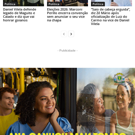
Política
Política
Política
Daniel Vilela defende
Eleições 2026: Marconi
“Saio de cabeça erguida”,
legado de Maguito e
Perillo encerra convenção
diz Zé Mário após
Caiado e diz que vai
sem anunciar o seu vice
oficialização de Luiz do
honrar goianos
na chapa
Carmo na vice de Daniel
Vilela
- Publicidade -