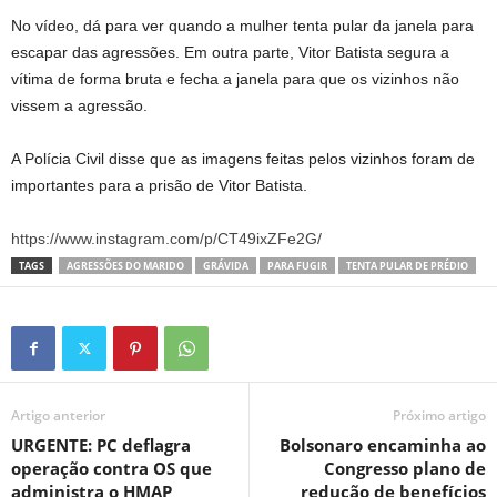
No vídeo, dá para ver quando a mulher tenta pular da janela para
escapar das agressões. Em outra parte, Vitor Batista segura a
vítima de forma bruta e fecha a janela para que os vizinhos não
vissem a agressão.
A Polícia Civil disse que as imagens feitas pelos vizinhos foram de
importantes para a prisão de Vitor Batista.
https://www.instagram.com/p/CT49ixZFe2G/
TAGS
AGRESSÕES DO MARIDO
GRÁVIDA
PARA FUGIR
TENTA PULAR DE PRÉDIO
Artigo anterior
Próximo artigo
URGENTE: PC deflagra
Bolsonaro encaminha ao
operação contra OS que
Congresso plano de
administra o HMAP
redução de benefícios