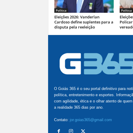
Política
Política
Eleições 2026: Vanderlan
Eleiçõe
Cardoso define suplentes para a
Policar
disputa pela reeleição
veread
O Goiás 365 é o seu portal definitivo para not
política, entretenimento e esportes. Informaç
com agilidade, ética e o olhar atento de quem
a realidade 365 dias por ano.
Contato:
jor.goias365@gmail.com