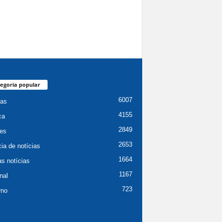
egoria popular
6007
ias
4155
ca
2849
es
2653
ia de notícias
1664
as notícias
1167
nal
723
rno