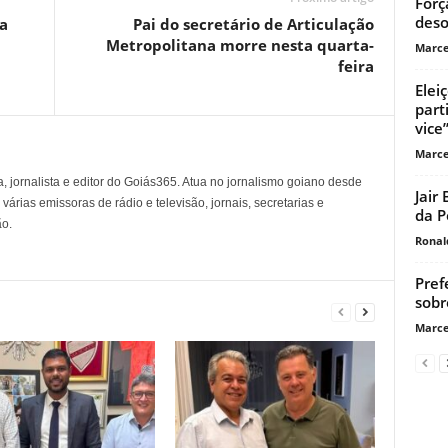
Forç
deso
a
Pai do secretário de Articulação
Metropolitana morre nesta quarta-
Marce
feira
Elei
part
vice”
Marce
, jornalista e editor do Goiás365. Atua no jornalismo goiano desde
Jair
árias emissoras de rádio e televisão, jornais, secretarias e
da P
o.
Ronal
Pref
sobr
Marce