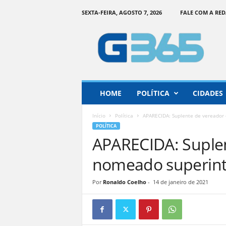
SEXTA-FEIRA, AGOSTO 7, 2026
FALE COM A RE
G
o
i
á
s
3
6
HOME
POLÍTICA
CIDADES
5
–
Início
Política
APARECIDA: Suplente de vereador
I
POLÍTICA
n
APARECIDA: Suplen
f
o
nomeado superint
r
m
Por
Ronaldo Coelho
-
14 de janeiro de 2021
a
ç
ã
o
o