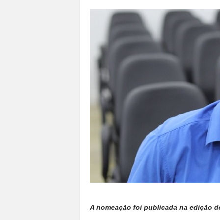
a
n
o
t
o
d
o
.
A nomeação foi publicada na edição des