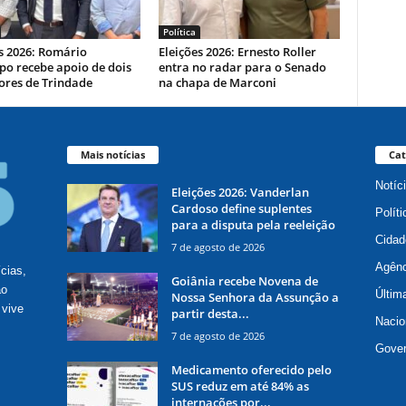
Política
s 2026: Romário
Eleições 2026: Ernesto Roller
po recebe apoio de dois
entra no radar para o Senado
ores de Trindade
na chapa de Marconi
Mais notícias
Cat
Notíc
Eleições 2026: Vanderlan
Cardoso define suplentes
Políti
para a disputa pela reeleição
Cidad
7 de agosto de 2026
Agênc
ícias,
Goiânia recebe Novena de
ão
Últim
Nossa Senhora da Assunção a
 vive
partir desta...
Nacio
7 de agosto de 2026
Gove
Medicamento oferecido pelo
SUS reduz em até 84% as
internações por...