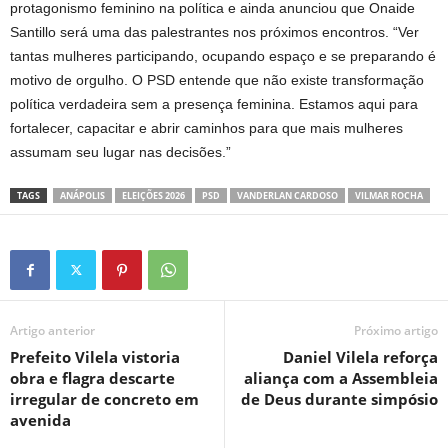
protagonismo feminino na política e ainda anunciou que Onaide
Santillo será uma das palestrantes nos próximos encontros. “Ver
tantas mulheres participando, ocupando espaço e se preparando é
motivo de orgulho. O PSD entende que não existe transformação
política verdadeira sem a presença feminina. Estamos aqui para
fortalecer, capacitar e abrir caminhos para que mais mulheres
assumam seu lugar nas decisões.”
TAGS
ANÁPOLIS
ELEIÇÕES 2026
PSD
VANDERLAN CARDOSO
VILMAR ROCHA
Artigo anterior
Próximo artigo
Prefeito Vilela vistoria
Daniel Vilela reforça
obra e flagra descarte
aliança com a Assembleia
irregular de concreto em
de Deus durante simpósio
avenida