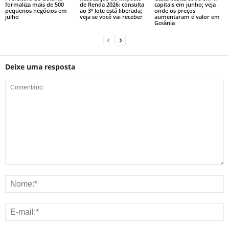
formaliza mais de 500
de Renda 2026: consulta
capitais em junho; veja
pequenos negócios em
ao 3º lote está liberada;
onde os preços
julho
veja se você vai receber
aumentaram e valor em
Goiânia
Deixe uma resposta