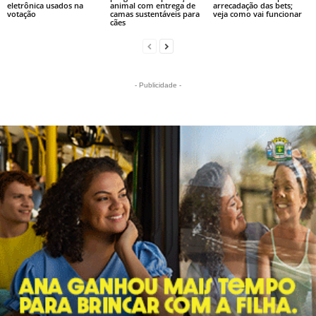
eletrônica usados na
animal com entrega de
arrecadação das bets;
votação
camas sustentáveis para
veja como vai funcionar
cães
- Publicidade -