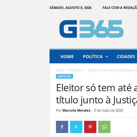
SÁBADO, AGOSTO 8, 2026
FALE COM A REDAÇ
G
o
i
á
s
3
6
HOME
POLÍTICA
CIDADES
5
–
Início
Notícias
Eleitor só tem até amanhã para sol
I
NOTÍCIAS
n
Eleitor só tem até
f
o
título junto à Justiç
r
m
Por
Marcelo Mendes
-
5 de maio de 2020
a
ç
ã
o
o