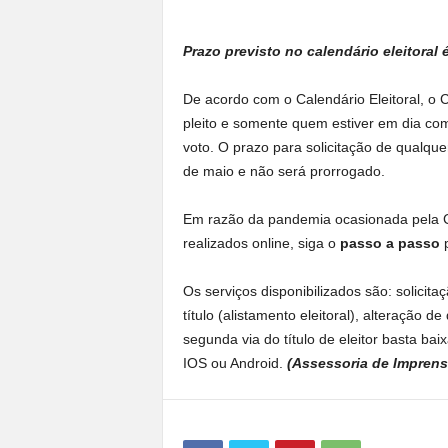
a
n
Prazo previsto no calendário eleitoral 
o
t
De acordo com o Calendário Eleitoral, o 
o
pleito e somente quem estiver em dia com 
d
o
voto. O prazo para solicitação de qualque
.
de maio e não será prorrogado.
Em razão da pandemia ocasionada pela C
realizados online, siga o
passo a passo
p
Os serviços disponibilizados são: solicita
título (alistamento eleitoral), alteração d
segunda via do título de eleitor basta bai
IOS ou Android.
(Assessoria de Imprens