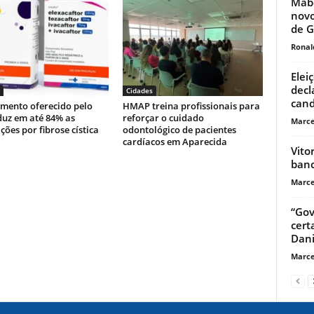
Mabe
novo
de G
Ronal
Elei
decl
Cidades
cand
mento oferecido pelo
HMAP treina profissionais para
duz em até 84% as
reforçar o cuidado
Marce
ções por fibrose cística
odontológico de pacientes
cardíacos em Aparecida
Vito
banc
Marce
“Gov
cert
Dani
Marce