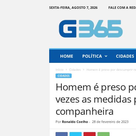
SEXTA-FEIRA, AGOSTO 7, 2026
FALE COM A RE
G
o
i
á
s
3
6
HOME
POLÍTICA
CIDADES
5
–
Início
Cidades
Homem é preso por descumprir re
I
CIDADES
n
Homem é preso po
f
o
vezes as medidas p
r
m
companheira
a
ç
Por
Ronaldo Coelho
-
28 de fevereiro de 2023
ã
o
o