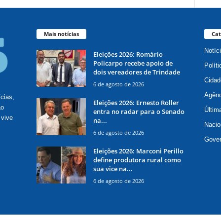
Mais notícias
Cat
Notíc
Eleições 2026: Romário
Policarpo recebe apoio de
Políti
dois vereadores de Trindade
Cidad
6 de agosto de 2026
Agênc
ícias,
Eleições 2026: Ernesto Roller
ão
Últim
entra no radar para o Senado
 vive
na...
Nacio
6 de agosto de 2026
Gove
Eleições 2026: Marconi Perillo
define produtora rural como
sua vice na...
6 de agosto de 2026