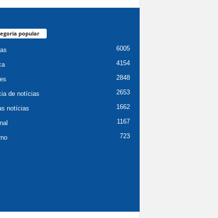
egoria popular
6005
ias
4154
ca
2848
es
2653
ia de notícias
1662
as notícias
1167
nal
723
rno