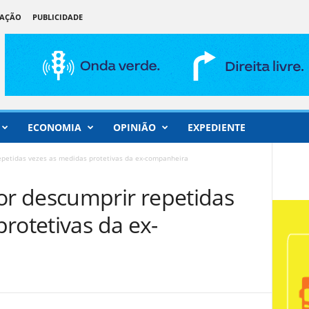
DAÇÃO
PUBLICIDADE
ECONOMIA
OPINIÃO
EXPEDIENTE
petidas vezes as medidas protetivas da ex-companheira
r descumprir repetidas
rotetivas da ex-