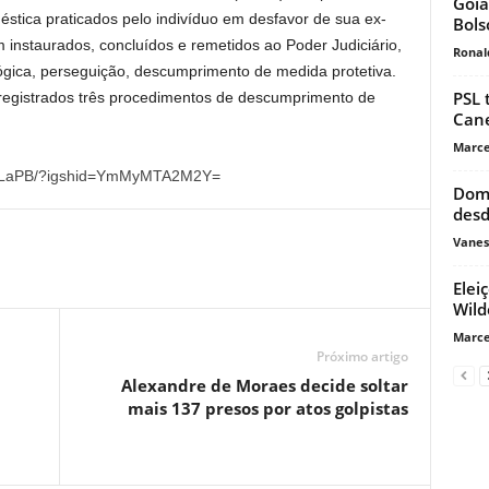
Goiâ
éstica praticados pelo indivíduo em desfavor de sua ex-
Bols
instaurados, concluídos e remetidos ao Poder Judiciário,
Ronal
ógica, perseguição, descumprimento de medida protetiva.
PSL 
registrados três procedimentos de descumprimento de
Can
Marce
MbPLaPB/?igshid=YmMyMTA2M2Y=
Domi
desd
Vanes
Elei
Wild
Marce
Próximo artigo
Alexandre de Moraes decide soltar
mais 137 presos por atos golpistas