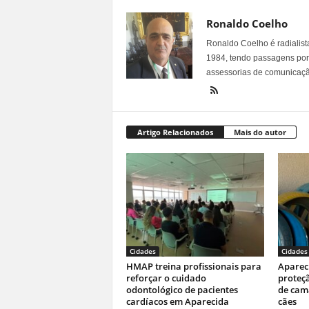
Ronaldo Coelho
Ronaldo Coelho é radialista
1984, tendo passagens por v
assessorias de comunicaçã
Artigo Relacionados
Mais do autor
Cidades
Cidades
HMAP treina profissionais para
Aparec
reforçar o cuidado
proteç
odontológico de pacientes
de cam
cardíacos em Aparecida
cães