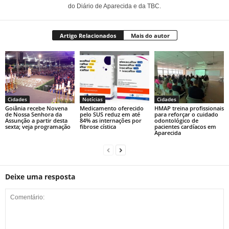
do Diário de Aparecida e da TBC.
Artigo Relacionados
Mais do autor
Cidades
Notícias
Cidades
Goiânia recebe Novena
Medicamento oferecido
HMAP treina profissionais
de Nossa Senhora da
pelo SUS reduz em até
para reforçar o cuidado
Assunção a partir desta
84% as internações por
odontológico de
sexta; veja programação
fibrose cística
pacientes cardíacos em
Aparecida
Deixe uma resposta