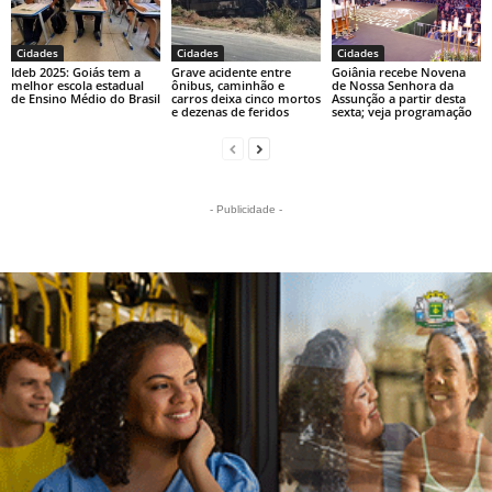
Cidades
Cidades
Cidades
Ideb 2025: Goiás tem a
Grave acidente entre
Goiânia recebe Novena
melhor escola estadual
ônibus, caminhão e
de Nossa Senhora da
de Ensino Médio do Brasil
carros deixa cinco mortos
Assunção a partir desta
e dezenas de feridos
sexta; veja programação
- Publicidade -