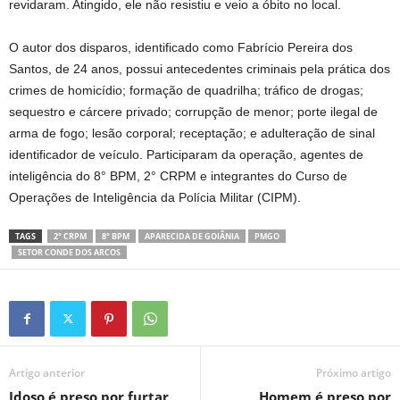
revidaram. Atingido, ele não resistiu e veio a óbito no local.
O autor dos disparos, identificado como Fabrício Pereira dos
Santos, de 24 anos, possui antecedentes criminais pela prática dos
crimes de homicídio; formação de quadrilha; tráfico de drogas;
sequestro e cárcere privado; corrupção de menor; porte ilegal de
arma de fogo; lesão corporal; receptação; e adulteração de sinal
identificador de veículo. Participaram da operação, agentes de
inteligência do 8° BPM, 2° CRPM e integrantes do Curso de
Operações de Inteligência da Polícia Militar (CIPM).
TAGS
2° CRPM
8° BPM
APARECIDA DE GOIÂNIA
PMGO
SETOR CONDE DOS ARCOS
Artigo anterior
Próximo artigo
Idoso é preso por furtar
Homem é preso por