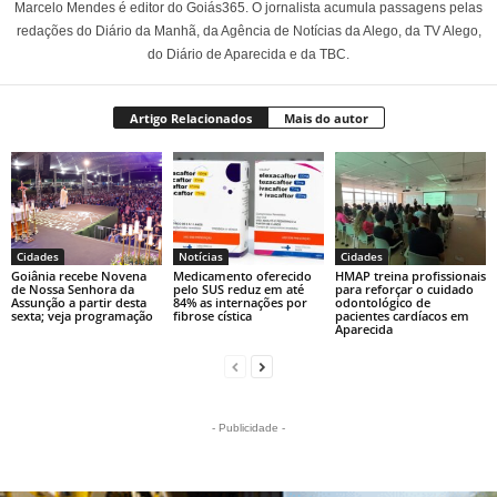
Marcelo Mendes é editor do Goiás365. O jornalista acumula passagens pelas
redações do Diário da Manhã, da Agência de Notícias da Alego, da TV Alego,
do Diário de Aparecida e da TBC.
Artigo Relacionados
Mais do autor
Cidades
Notícias
Cidades
Goiânia recebe Novena
Medicamento oferecido
HMAP treina profissionais
de Nossa Senhora da
pelo SUS reduz em até
para reforçar o cuidado
Assunção a partir desta
84% as internações por
odontológico de
sexta; veja programação
fibrose cística
pacientes cardíacos em
Aparecida
- Publicidade -