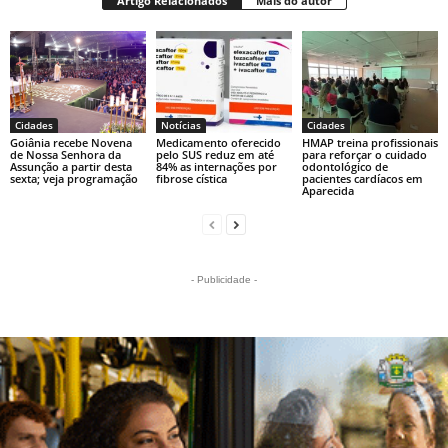
Artigo Relacionados
Mais do autor
Cidades
Notícias
Cidades
Goiânia recebe Novena
Medicamento oferecido
HMAP treina profissionais
de Nossa Senhora da
pelo SUS reduz em até
para reforçar o cuidado
Assunção a partir desta
84% as internações por
odontológico de
sexta; veja programação
fibrose cística
pacientes cardíacos em
Aparecida
- Publicidade -